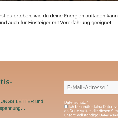
t du erleben, wie du deine Energien aufladen kanns
e und auch für Einsteiger mit Vorerfahrung geeignet.
tis-
NUNGS-LETTER und
Datenschutz
*
Ich behandle deine Daten ve
ntspannung…
an Dritte weiter, die diesen Service ermöglichen. Lies bitte hierzu
unsere vollständige
Datenschutz