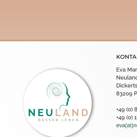
KONTA
Eva Mar
Neuland
Dickert
83209 
+49 (0)
+49 (0)
eva(at)n