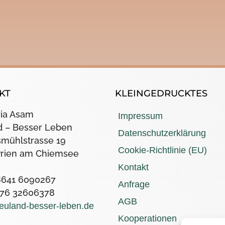
KT
KLEINGEDRUCKTES
ia Asam
Impressum
 – Besser Leben
Datenschutzerklärung
smühlstrasse 19
Cookie-Richtlinie (EU)
Prien am Chiemsee
Kontakt
 8641 6090267
Anfrage
 176 32606378
AGB
euland-besser-leben.de
Kooperationen